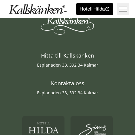
Toggla 
Hem
Hotell Hilda
Käk
Hitta till Kallskänken
Esplanaden 33, 392 34 Kalmar
Frukost
Catering
Kontakta oss
Lunch
Bröllop & fest
Boka/beställ
Esplanaden 33, 392 34 Kalmar
Pizza
Buffé
Boka bord
Jobba hos oss
Smörgåstårta
Beställ pizza online
Öppettider