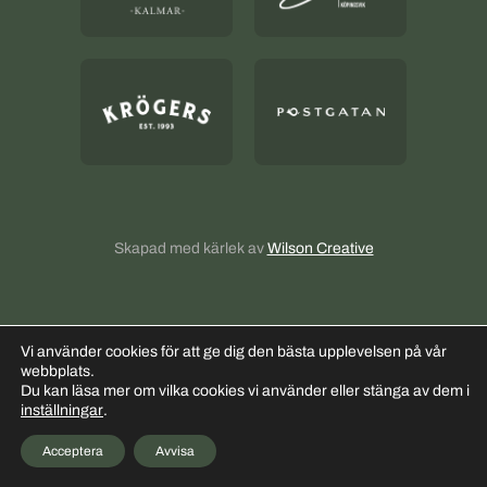
Sallad
Beställ lunch och sallad
Kontakt
Kallskänkens AW
Buffé
Mackor
Olles Helgkasse
Olles Helgkasse
Skapad med kärlek av
Wilson Creative
Vi använder cookies för att ge dig den bästa upplevelsen på vår
webbplats.
Du kan läsa mer om vilka cookies vi använder eller stänga av dem i
inställningar
.
Hotell Hilda
Acceptera
Avvisa
Instagram
Face