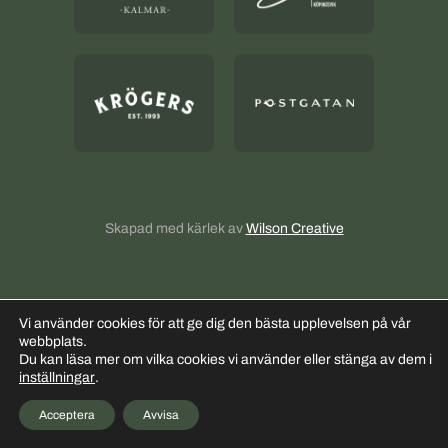
Sallad
Beställ lunch och sallad
Kontakt
Kallskänkens AW
Buffé
Mackor
Olles Helgkasse
Olles Helgkasse
Skapad med kärlek av
Wilson Creative
Vi använder cookies för att ge dig den bästa upplevelsen på vår
webbplats.
Du kan läsa mer om vilka cookies vi använder eller stänga av dem i
inställningar
.
Hotell Hilda
Acceptera
Avvisa
Instagram
Face