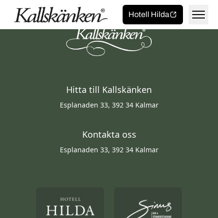
Toggla 
Hem
Hotell Hilda
Käk
Hitta till Kallskänken
Esplanaden 33, 392 34 Kalmar
Frukost
Catering
Kontakta oss
Lunch
Bröllop & fest
Boka/beställ
Esplanaden 33, 392 34 Kalmar
Pizza
Buffé
Boka bord
Jobba hos oss
Smörgåstårta
Beställ pizza online
Öppettider